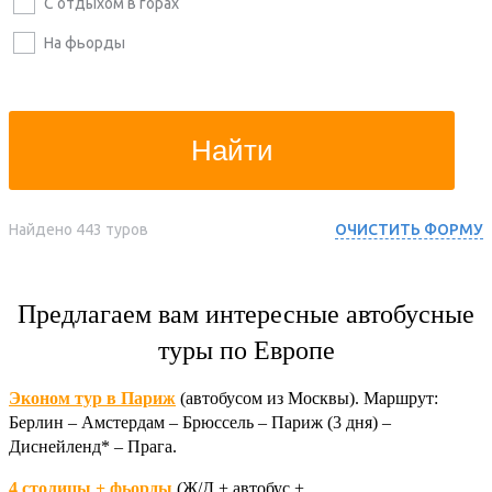
С отдыхом в горах
На фьорды
Найти
Найдено
443
туров
ОЧИСТИТЬ ФОРМУ
Предлагаем вам интересные автобусные
туры по Европе
Эконом тур в Париж
(автобусом из Москвы). Маршрут:
Берлин – Амстердам – Брюссель – Париж (3 дня) –
Диснейленд* – Прага.
4 столицы + фьорды
(Ж/Д + автобус +