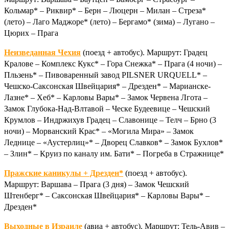
Кольмар* – Риквир* – Берн – Люцерн – Милан – Стреза*
(лето) – Лаго Маджоре* (лето) – Бергамо* (зима) – Лугано –
Цюрих – Прага
Неизведанная Чехия
(поезд + автобус). Маршрут: Градец
Кралове – Комплекс Кукс* – Гора Снежка* – Прага (4 ночи) –
Пльзень* – Пивоваренный завод PILSNER URQUELL* –
Чешско-Саксонская Швейцария* – Дрезден* – Марианске-
Лазне* – Хеб* – Карловы Вары* – Замок Червена Лгота –
Замок Глубока-Над-Влтавой – Ческе Будеевице – Чешский
Крумлов – Индржихув Градец – Славонице – Телч – Брно (3
ночи) – Морванский Крас* – «Могила Мира» – Замок
Леднице – «Аустерлиц»* – Дворец Славков* – Замок Бухлов*
– Злин* – Круиз по каналу им. Бати* – Погреба
в Стражнице*
Пражские каникулы + Дрезден*
(поезд + автобус).
Маршрут: Варшава – Прага (3 дня) – Замок Чешский
Штенберг* – Саксонская Швейцария* – Карловы Вары* –
Дрезден*
Выходные в Израиле
(авиа + автобус). Маршрут: Тель-Авив –