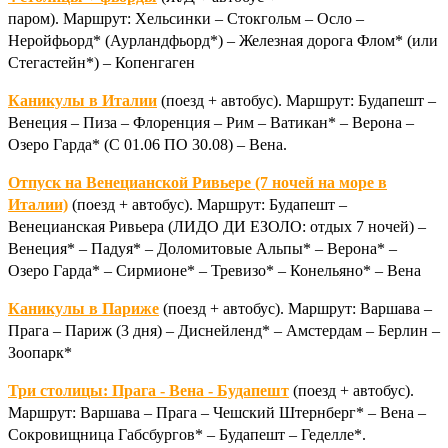
паром). Маршрут: Хельсинки – Стокгольм – Осло –
Неройфьорд* (Аурландфьорд*) – Железная дорога Флом* (или
Стегастейн*) – Копенгаген
Каникулы в Италии
(поезд + автобус). Маршрут: Будапешт –
Венеция – Пиза – Флоренция – Рим – Ватикан* – Верона –
Озеро Гарда* (С 01.06 ПО 30.08) – Вена.
Отпуск на Венецианской Ривьере (7 ночей на море в
Италии)
(поезд + автобус). Маршрут: Будапешт –
Венецианская Ривьера (ЛИДО ДИ ЕЗОЛО: отдых 7 ночей) –
Венеция* – Падуя* – Доломитовые Альпы* – Верона* –
Озеро Гарда* – Сирмионе* – Тревизо* – Конельяно* – Вена
Каникулы в Париже
(поезд + автобус). Маршрут: Варшава –
Прага – Париж (3 дня) – Диснейленд* – Амстердам – Берлин –
Зоопарк*
Три столицы: Прага - Вена - Будапешт
(поезд + автобус).
Маршрут: Варшава – Прага – Чешский Штернберг* – Вена –
Сокровищница Габсбургов* – Будапешт – Геделле*.