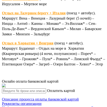
Иерусалим – Мертвое море
Отдых на Лазурном берегу + Италия
(поезд + автобус).
Маршрут: Вена – Венеция – Лазурный берег (5 ночей) –
Ницца – Антиб – Канны – Монако* – Эз-Виллаж* – Сен-
Поль-Де-Ванс* – Вердонский Каньон* – Милан – Баварские
Замки – Мюнхен – Зальцбург
Отдых в Хорватии + Венгрия
(поезд + автобус).
Маршрут: Будапешт – Отдых на море в Хорватии
(Кварнерская ривьера) (4 ночи, полупансион) – Пореч* –
Мотовун* – Грожнян* – Пула* – Ровинь* – Лимский Фьорд* –
Плитвицкие Озера* – Загреб – Озеро Балтон – Хевиз* – Эгер
Онлайн оплата банковской картой
Оплатить картой
Описание процесса оплаты банковской картой
Реквизиты организации