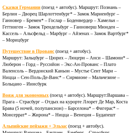
Сказки Германии
(поезд + автобус). Маршрут: Познань –
Берлин – Дворец Шарлоттенбург* – Замок Мариенбург –
Ганновер – Бремен* – Гослар – Боденвердер – Хамельн –
Геттинген – Замок Трендельбург – Ганноверш Мюнден –
Кассель – Альсфельд – Марбург – Айзенах – Замок Вартбург*
– Морицбург
Путешествие в Прованс
(поезд + автобус).
Маршрут: Зальцбург – Цюрих – Люцерн – Анси – Шамони* –
Люберон – Горд – Руссийон – Экс-Ан-Прованс – Плато
Валенсоль – Вердонский Каньон – Мустье Сент Мари –
Ницца – Сен-Поль-Де-Ванс* – Сирмионе – Мальчезине –
Больцано – Иинсбурк
Вояж для экономных
(поезд + автобус). Маршрут:Варшава –
Прага – Страсбург – Отдых на курорте Ллорет Де Мар, Коста
Брава (5 ночей, полупансион) – Барселона* – Фигерас* –
Монсеррат* – Жирона* – Ницца – Венеция – Будапешт
Альпийские пейзажи + Эльзас
(поезд + автобус).
Маршрут: Варшава – Баутцен – Бамберг – Страсбург –