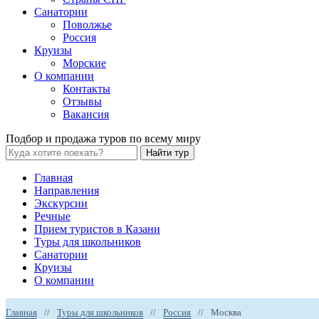
Санатории
Поволжье
Россия
Круизы
Морские
О компании
Контакты
Отзывы
Вакансия
Подбор и продажа туров по всему миру
Найти тур
Главная
Направления
Экскурсии
Речные
Прием туристов в Казани
Туры для школьников
Санатории
Круизы
О компании
Главная
//
Туры для школьников
//
Россия
//
Москва