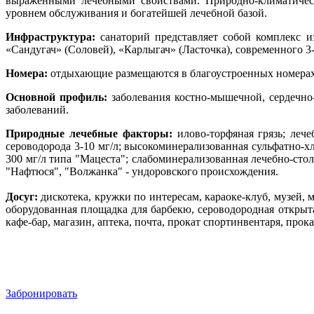
выраженными лечебными свойствами.
Природно-климатичес
уровнем обслуживания и богатейшей лечебной базой.
Инфраструктура:
санаторий представляет собой комплекс и
«Сандугач» (Соловей), «Карлыгач» (Ласточка), современного 3
Номера:
отдыхающие размещаются в благоустроенных номерах
Основной профиль:
заболевания костно-мышечной, сердечно-
заболеваний.
Природные лечебные факторы:
илово-торфяная грязь; лече
сероводорода 3-10 мг/л; высокоминерализованная сульфатно-хл
300 мг/л типа "Мацеста"; слабоминерализованная лечебно-сто
"Нафтюся", "Волжанка" - ундоровского происхождения.
Досуг:
дискотека, кружки по интересам, караоке-клуб, музей, 
оборудованная площадка для барбекю, сероводородная открытая
кафе-бар, магазин, аптека, почта, прокат спортинвентаря, про
Забронировать