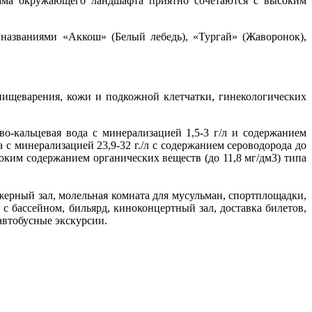
рама окружающего ландшафта приятно сочетаются с высоким
названиями «Аккош» (Белый лебедь), «Тургай» (Жаворонок),
пищеварения, кожи и подкожной клетчатки, гинекологических
во-кальцевая вода с минерализацией 1,5-3 г/л и содержанием
 с минерализацией 23,9-32 г./л с содержанием сероводорода до
оким содержанием органических веществ (до 11,8 мг/дм3) типа
ажерный зал, молельная комната для мусульман, спортплощадки,
 с бассейном, бильярд, киноконцертный зал, доставка билетов,
 автобусные экскурсии.