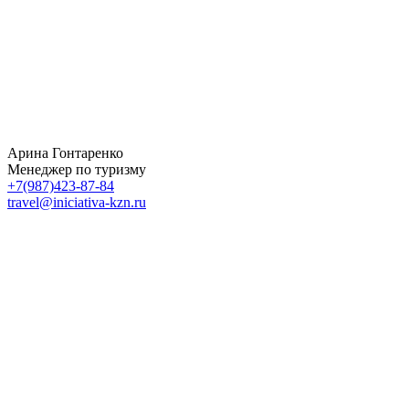
Арина Гонтаренко
Менеджер по туризму
+7(987)423-87-84
travel@iniciativa-kzn.ru