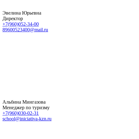
Эвелина Юрьевна
Директор
+7(960)052-34-00
89600523400@mail.ru
Альбина Мингазова
Менеджер по туризму
+7(960)030-02-31
school@iniciativa-kzn.ru