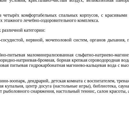
кие условия, кристально-чистый воздух, великолепная пано
з четырёх комфортабельных спальных корпусов, с красивыми 
-х этажного лечебно-оздоровительного комплекса.
 различной категории:
сосудистой, нервной, мочеполовой систем, органов дыхания, 
бно-питьевая маломинерализованная сльфатно-натриево-магние
оридно-натриевая-бромная, борная крепкая сероводородная вода
ловая питьевая гидрокарбонатная магниево-кальцевая вода с выс
мини-зоопарк, дендрарий, детская комната с воспитателем, трен
 купальня, центр досуга (настольные игры), библиотека, сауна
кат рыболовного снаряжения, настольный теннис, салон красоты,